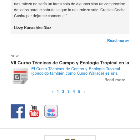
naturaleza no sería un tarea solo de algunos sino un compromiso
de todos porque sabrían lo que la naturaleza vale. Gracias Cocha
Cashu por dejarme conocerte.”
Lizzy Kanashiro Diaz
Read more››
NEW
VII Curso Técnicas de Campo y Ecología Tropical en la
Curs
Estación Biológica Cocha Cashu, Parque nacional del
post
El Curso Técnicas de Campo y Ecología Tropical
Manu
(conocido también como Curso Wallace) es una
experiencia de vida que esperamos influya
Read more...
positivamente en tu carrera profesional. Mas de 200
persona – año de experiencia de campo de los
instructores del […]
«
1
2
3
4
5
»