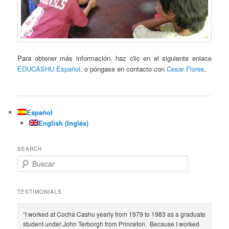
Para obtener más información, haz clic en el siguiente enlace
EDUCASHU Español,
o póngase en contacto con
Cesar Flores
.
Español
English
(
Inglés
)
SEARCH
B
u
s
c
TESTIMONIALS
a
r
“I worked at Cocha Cashu yearly from 1979 to 1983 as a graduate
student under John Terborgh from Princeton. Because I worked