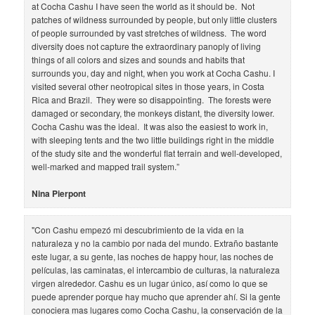
at Cocha Cashu I have seen the world as it should be. Not
patches of wildness surrounded by people, but only little clusters
of people surrounded by vast stretches of wildness. The word
diversity does not capture the extraordinary panoply of living
things of all colors and sizes and sounds and habits that
surrounds you, day and night, when you work at Cocha Cashu. I
visited several other neotropical sites in those years, in Costa
Rica and Brazil. They were so disappointing. The forests were
damaged or secondary, the monkeys distant, the diversity lower.
Cocha Cashu was the ideal. It was also the easiest to work in,
with sleeping tents and the two little buildings right in the middle
of the study site and the wonderful flat terrain and well-developed,
well-marked and mapped trail system.”
Nina Pierpont
"Con Cashu empezó mi descubrimiento de la vida en la
naturaleza y no la cambio por nada del mundo. Extraño bastante
este lugar, a su gente, las noches de happy hour, las noches de
películas, las caminatas, el intercambio de culturas, la naturaleza
virgen alrededor. Cashu es un lugar único, así como lo que se
puede aprender porque hay mucho que aprender ahí. Si la gente
conociera mas lugares como Cocha Cashu, la conservación de la