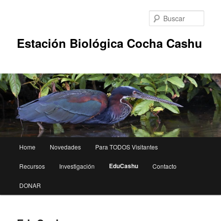
Ir
al
Busc
contenido
principal
Estación Biológica Cocha Cashu
Menú
Home
Novedades
Para TODOS Visitantes
principal
EduCashu
Recursos
Investigación
Contacto
DONAR